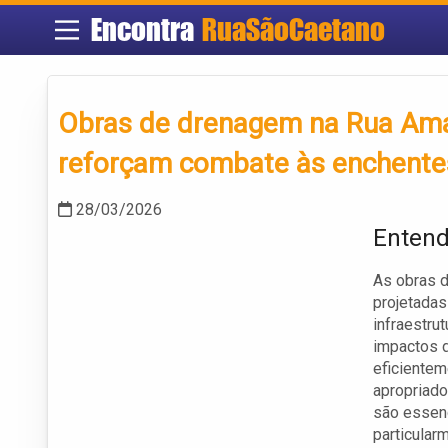
Encontra
RuaSãoCaetano
Obras de drenagem na Rua Ama
reforçam combate às enchent
28/03/2026
Entend
As obras d
projetadas
infraestru
impactos d
eficientem
apropriado
são essenc
particular