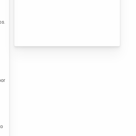
os.
por
to