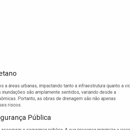
etano
a áreas urbanas, impactando tanto a infraestrutura quanto a vi
as inundações são amplamente sentidos, variando desde a
onômicas. Portanto, as obras de drenagem são não apenas
ses riscos.
gurança Pública
ssegurar a segurança pública. A sua presença minimiza o risc