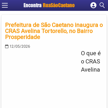
Encontra
RuaSãoCaetano
Cadastrar empresa
Fazer login
Prefeitura de São Caetano inaugura o
Criar conta
CRAS Avelina Tortorello, no Bairro
Prosperidade
12/05/2026
O que é
o CRAS
Avelina