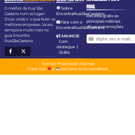
MAIL
O melhor da Rua São
Sobre
Caetano num só lugar!
EncontraRuaSãoCaetano
Receba grátis as
Dicas, onde ir, o que fazer, as
principais notícias,
Fale com o
melhores empresas, locais,
dicas e promoções
EncontraRuaSãoCaetano
serviços e muito mais no
guia Encontra
ANUNCIE
:
RuaSãoCaetano.
Com
destaque
|
Grátis
Termos
|
Privacidade
|
Sitemap
Criado com
e
pelo time do EncontraBrasil