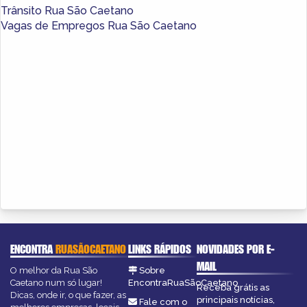
Trânsito Rua São Caetano
Vagas de Empregos Rua São Caetano
ENCONTRA
RUASÃOCAETANO
LINKS RÁPIDOS
NOVIDADES POR E-
MAIL
O melhor da Rua São
Sobre
Caetano num só lugar!
EncontraRuaSãoCaetano
Receba grátis as
Dicas, onde ir, o que fazer, as
principais notícias,
Fale com o