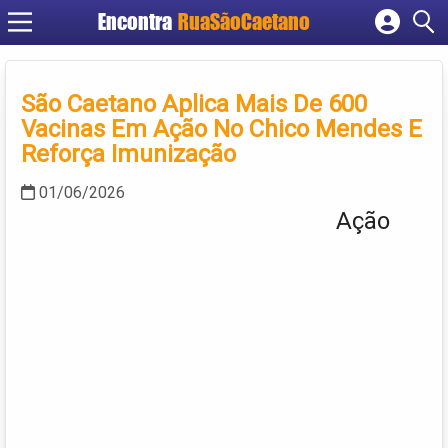
Encontra
RuaSãoCaetano
Cadastrar empresa
Fazer login
São Caetano Aplica Mais De 600
Criar conta
Vacinas Em Ação No Chico Mendes E
Reforça Imunização
01/06/2026
Ação