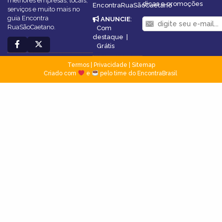
melhores empresas, locais,
dicas e promoções
EncontraRuaSãoCaetano
serviços e muito mais no
guia Encontra
ANUNCIE
:
RuaSãoCaetano.
Com
destaque
|
Grátis
Termos
|
Privacidade
|
Sitemap
Criado com
e
pelo time do EncontraBrasil