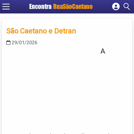
Encontra
RuaSãoCaetano
Cadastrar empresa
Fazer login
São Caetano e Detran
Criar conta
29/01/2026
A