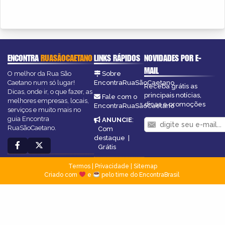
ENCONTRA
RUASÃOCAETANO
LINKS RÁPIDOS
NOVIDADES POR E-
MAIL
O melhor da Rua São
Sobre
Caetano num só lugar!
EncontraRuaSãoCaetano
Receba grátis as
Dicas, onde ir, o que fazer, as
principais notícias,
Fale com o
melhores empresas, locais,
dicas e promoções
EncontraRuaSãoCaetano
serviços e muito mais no
guia Encontra
ANUNCIE
:
RuaSãoCaetano.
Com
destaque
|
Grátis
Termos
|
Privacidade
|
Sitemap
Criado com
e
pelo time do EncontraBrasil