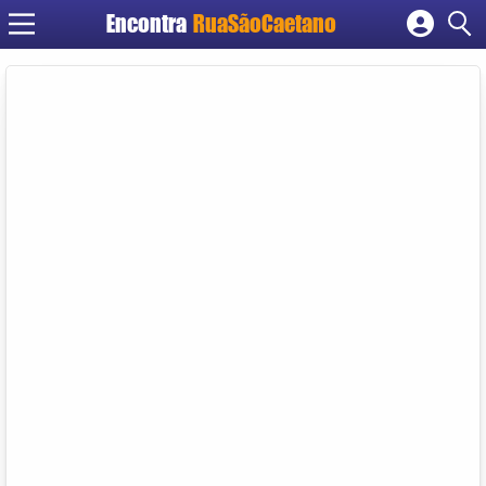
Encontra
RuaSãoCaetano
Cadastrar empresa
Fazer login
Criar conta