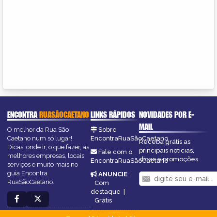
ENCONTRA
RUASÃOCAETANO
LINKS RÁPIDOS
NOVIDADES POR E-
MAIL
O melhor da Rua São
Sobre
Caetano num só lugar!
EncontraRuaSãoCaetano
Receba grátis as
Dicas, onde ir, o que fazer, as
principais notícias,
Fale com o
melhores empresas, locais,
dicas e promoções
EncontraRuaSãoCaetano
serviços e muito mais no
guia Encontra
ANUNCIE
:
RuaSãoCaetano.
Com
destaque
|
Grátis