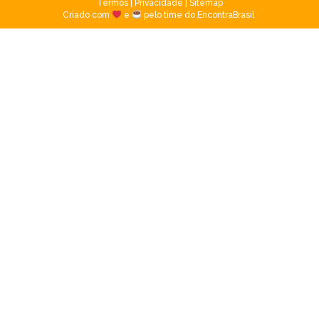
Termos
|
Privacidade
|
Sitemap
Criado com
e
pelo time do EncontraBrasil