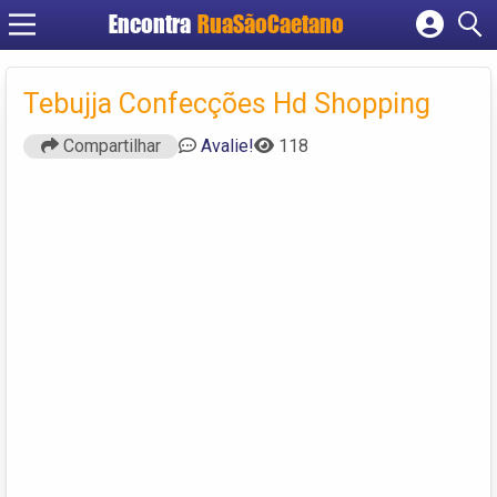
Encontra
RuaSãoCaetano
Cadastrar empresa
Fazer login
Tebujja Confecções Hd Shopping
Criar conta
Compartilhar
Avalie!
118