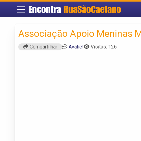
Encontra
RuaSãoCaetano
Associação Apoio Meninas M
Compartilhar
Avalie!
Visitas: 126