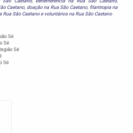
a São Caetano
,
benemerencia na Rua São Caetano
,
São Caetano
,
doação na Rua São Caetano
,
filantropia na
a Rua São Caetano
e
voluntários na Rua São Caetano
ião Sé
o Sé
Região Sé
é
o Sé