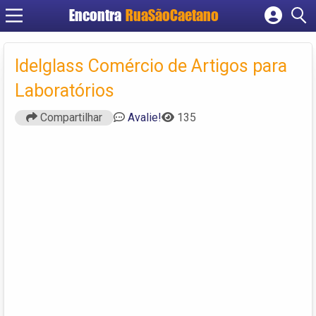
Encontra
RuaSãoCaetano
Cadastrar empresa
Fazer login
Idelglass Comércio de Artigos para
Criar conta
Laboratórios
Compartilhar
Avalie!
135