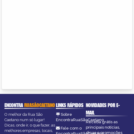
ENCONTRA
RUASÃOCAETANO
LINKS RÁPIDOS
NOVIDADES POR E-
MAIL
O melhor da Rua São
Sobre
Caetano num só lugar!
EncontraRuaSãoCaetano
Receba grátis as
Dicas, onde ir, o que fazer, as
principais notícias,
Fale com o
melhores empresas, locais,
dicas e promoções
EncontraRuaSãoCaetano