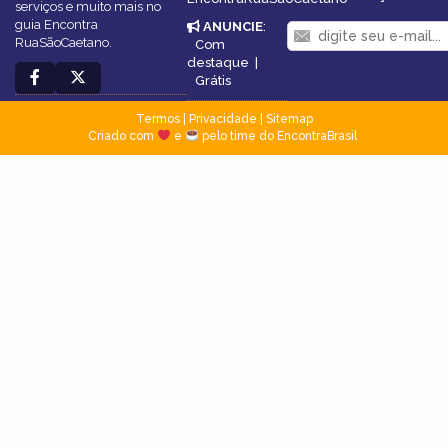
serviços e muito mais no
guia Encontra
ANUNCIE
:
RuaSãoCaetano.
Com
destaque
|
Grátis
Termos
|
Privacidade
|
Sitemap
Criado com
e
pelo time do EncontraBrasil