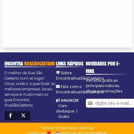
ENCONTRA
RUASÃOCAETANO
LINKS RÁPIDOS
NOVIDADES POR E-
MAIL
O melhor da Rua São
Sobre
Caetano num só lugar!
EncontraRuaSãoCaetano
Receba grátis as
Dicas, onde ir, o que fazer, as
principais notícias,
Fale com o
melhores empresas, locais,
dicas e promoções
EncontraRuaSãoCaetano
serviços e muito mais no
guia Encontra
ANUNCIE
:
RuaSãoCaetano.
Com
destaque
|
Grátis
Termos
|
Privacidade
|
Sitemap
Criado com
e
pelo time do EncontraBrasil