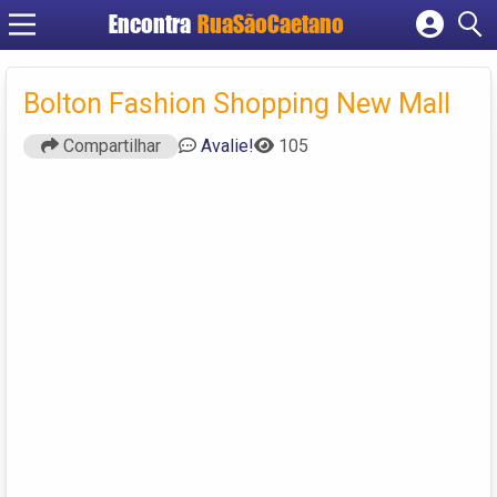
Encontra
RuaSãoCaetano
Cadastrar empresa
Fazer login
Bolton Fashion Shopping New Mall
Criar conta
Compartilhar
Avalie!
105