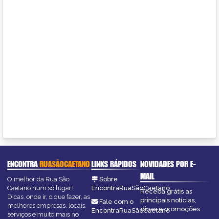
ENCONTRA
RUASÃOCAETANO
LINKS RÁPIDOS
NOVIDADES POR E-
MAIL
O melhor da Rua São
Sobre
Caetano num só lugar!
EncontraRuaSãoCaetano
Receba grátis as
Dicas, onde ir, o que fazer, as
principais notícias,
Fale com o
melhores empresas, locais,
dicas e promoções
EncontraRuaSãoCaetano
serviços e muito mais no