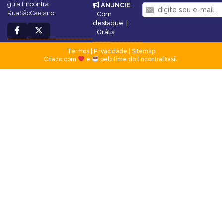
guia Encontra
ANUNCIE
:
RuaSãoCaetano.
Com
destaque
|
Grátis
Termos
|
Privacidade
|
Sitemap
Criado com
e
pelo time do EncontraBrasil