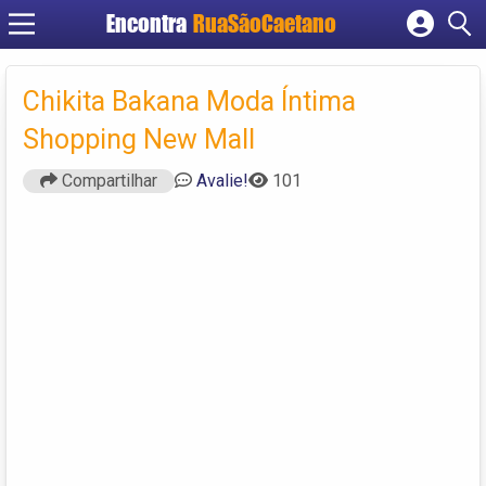
Encontra
RuaSãoCaetano
Cadastrar empresa
Fazer login
Chikita Bakana Moda Íntima
Criar conta
Shopping New Mall
Compartilhar
Avalie!
101