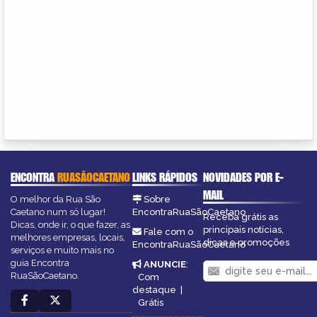
ENCONTRA
RUASÃOCAETANO
LINKS RÁPIDOS
NOVIDADES POR E-
MAIL
O melhor da Rua São
Sobre
Caetano num só lugar!
EncontraRuaSãoCaetano
Receba grátis as
Dicas, onde ir, o que fazer, as
principais notícias,
Fale com o
melhores empresas, locais,
dicas e promoções
EncontraRuaSãoCaetano
serviços e muito mais no
guia Encontra
ANUNCIE
:
RuaSãoCaetano.
Com
destaque
|
Grátis