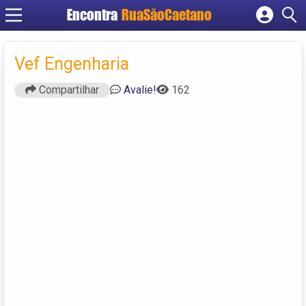
Encontra
RuaSãoCaetano
Cadastrar empresa
Fazer login
Vef Engenharia
Criar conta
Compartilhar
Avalie!
162