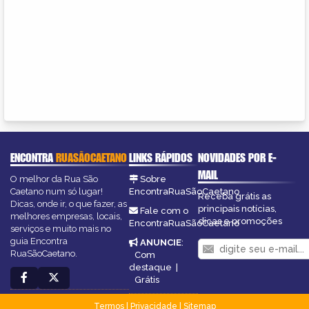
ENCONTRA
RUASÃOCAETANO
LINKS RÁPIDOS
NOVIDADES POR E-
MAIL
O melhor da Rua São
Sobre
Caetano num só lugar!
EncontraRuaSãoCaetano
Receba grátis as
Dicas, onde ir, o que fazer, as
principais notícias,
Fale com o
melhores empresas, locais,
dicas e promoções
EncontraRuaSãoCaetano
serviços e muito mais no
guia Encontra
ANUNCIE
:
RuaSãoCaetano.
Com
destaque
|
Grátis
Termos
|
Privacidade
|
Sitemap